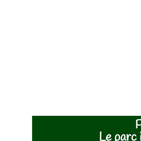
P
Le parc 