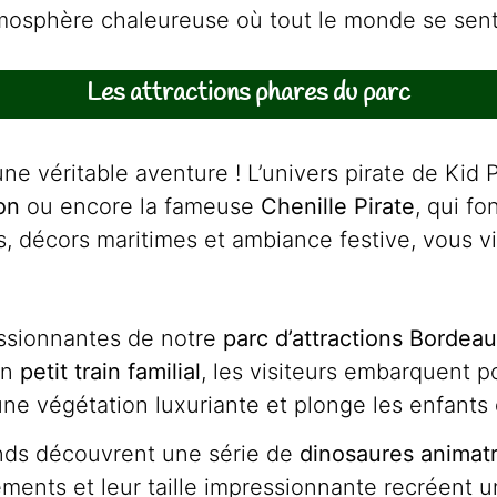
osphère chaleureuse où tout le monde se sent
Les attractions phares du parc
 véritable aventure ! L’univers pirate de Kid 
on
ou encore la fameuse
Chenille Pirate
, qui fo
, décors maritimes et ambiance festive, vous v
essionnantes de notre
parc d’attractions Bordea
un
petit train familial
, les visiteurs embarquent p
e végétation luxuriante et plonge les enfants d
rands découvrent une série de
dinosaures animat
ements et leur taille impressionnante recréent